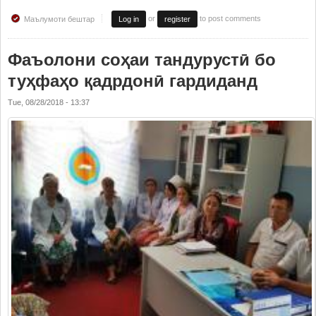
or
to post comments
Маълумоти бештар
Log in
register
Фаъолони соҳаи тандурустӣ бо
туҳфаҳо қадрдонӣ гардиданд
Tue, 08/28/2018 - 13:37