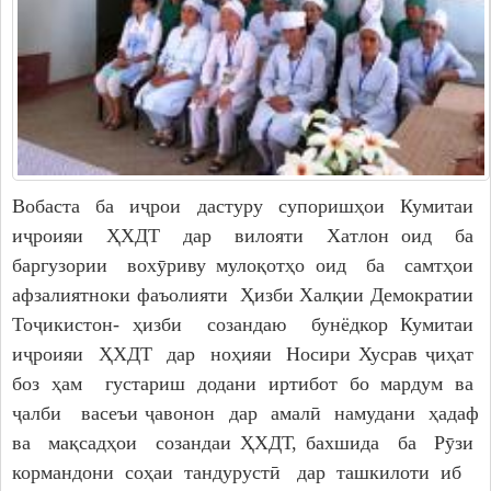
Вобаста ба иҷрои дастуру супоришҳои Кумитаи
иҷроияи ҲХДТ дар вилояти Хатлон оид ба
баргузории вохӯриву мулоқотҳо оид ба самтҳои
афзалиятноки фаъолияти Ҳизби Халқии Демократии
Тоҷикистон- ҳизби созандаю бунёдкор Кумитаи
иҷроияи ҲХДТ дар ноҳияи Носири Хусрав ҷиҳат
боз ҳам густариш додани иртибот бо мардум ва
ҷалби васеъи ҷавонон дар амалӣ намудани ҳадаф
ва мақсадҳои созандаи ҲХДТ, бахшида ба Рӯзи
кормандони соҳаи тандурустӣ дар ташкилоти иб