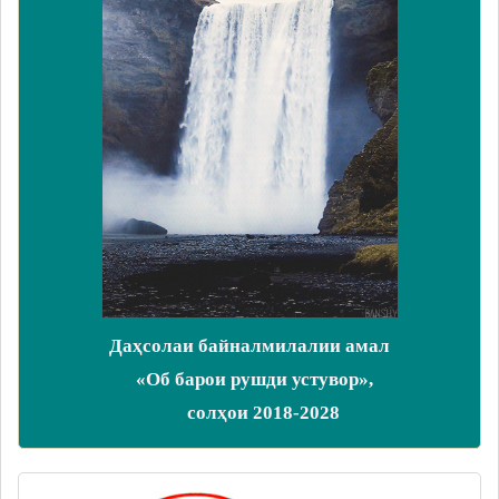
Даҳсолаи байналмилалии амал
«Об барои рушди устувор»,
солҳои 2018-2028