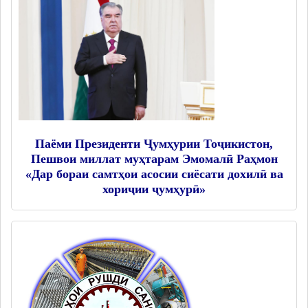
Паёми Президенти Ҷумҳурии Тоҷикистон,
Пешвои миллат муҳтарам Эмомалӣ Раҳмон
«Дар бораи самтҳои асосии сиёсати дохилӣ ва
хориҷии ҷумҳурӣ»