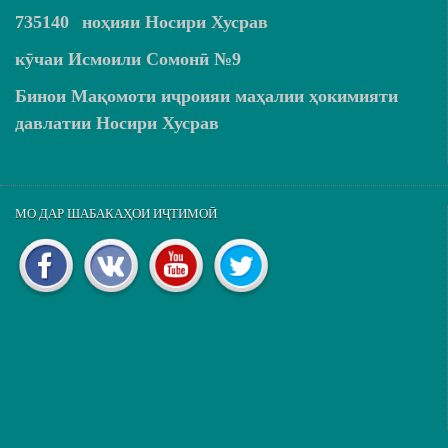
735140
ноҳияи Носири Хусрав
кӯчаи Исмоили Сомонӣ №9
Бинои Мақомоти иҷроияи маҳалии ҳокимияти
давлатии Носири Хусрав
МО ДАР ШАБАКАҲОИ ИҶТИМОӢ