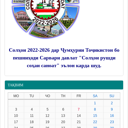
Солҳои 2022-2026 дар Ҷумҳурии Тоҷикистон бо
пешниҳоди Сарвари давлат "Солҳои рушди
соҳаи саноат" эълон карда шуд.
ТАҚВИМ
MO
TU
ЧО
TH
FR
SA
SU
1
2
3
4
5
6
7
8
9
10
11
12
13
14
15
16
17
18
19
20
21
22
23