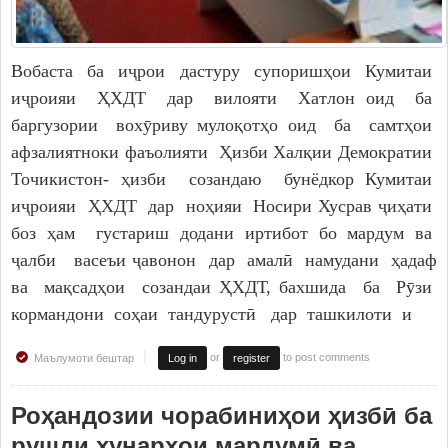
Вобаста ба иҷрои дастуру супоришҳои Кумитаи
иҷроияи ҲХДТ дар вилояти Хатлон оид ба
баргузории вохӯриву мулоқотҳо оид ба самтҳои
афзалиятноки фаъолияти Ҳизби Халқии Демократии
Точикистон- ҳизби созандаю бунёдкор Кумитаи
иҷроияи ҲХДТ дар ноҳияи Носири Хусрав ҷиҳати
боз ҳам густариш додани иртибот бо мардум ва
ҷалби васеъи ҷавонон дар амалӣ намудани ҳадаф
ва мақсадҳои созандаи ҲХДТ, бахшида ба Рӯзи
кормандони соҳаи тандурустӣ дар ташкилоти и
or
to post comments
Маълумоти бештар
Log in
register
Роҳандозии чорабиниҳои ҳизбӣ ба
рушди ҳунарҳои мардумӣ ва