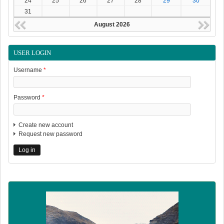
24
25
26
27
28
29
30
31
August 2026
USER LOGIN
Username
*
Password
*
Create new account
Request new password