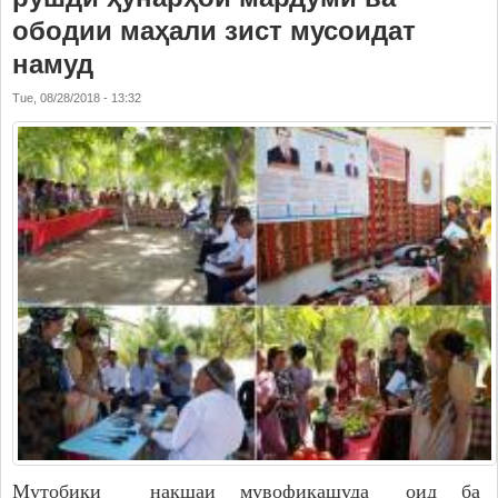
ободии маҳали зист мусоидат
намуд
Tue, 08/28/2018 - 13:32
Мутобиқи нақшаи мувофиқашуда оид ба