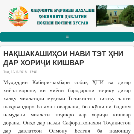
Skip to main content
АСОСӢ
НАҚШАКАШИҲОИ НАВИ ТЭТ ҲНИ
РАИСИ НОҲИЯ
ДАР ХОРИҶИ КИШВАР
Tue, 12/11/2018 - 17:01
Тарҷумаи ҳол
Муҳиддин Кабирӣ-раҳбари собиқ ҲНИ ва дигар
Паёму табрикот
хиёнаткороне, ки миёни бародарони тоҷику дигар
Суханрониҳо
халқу миллатҳои муқими Тоҷикистон низоъу ҷанги
Боздидҳо
шаҳрвандиро ба амал оварданд, боз кӯшиши бадном
Мулоқотҳо
намудани миллати тоҷикро дар хориҷи кишвар
доранд. Онҳо дар назди Сафоратхонаҳои Тоҷикистон
МАҚОМОТИ ИҶРОИЯ
дар давлатҳои Олмону Белгия ба намоишу