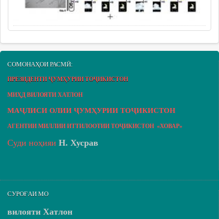
СОМОНАҲОИ РАСМӢ:
ПРЕЗИДЕНТИ ҶУМҲУРИИ ТОҶИКИСТОН
МИҲД ВИЛОЯТИ ХАТЛОН
МАҶЛИСИ ОЛИИ ҶУМҲУРИИ ТОҶИКИСТОН
АГЕНТИИ МИЛЛИИ ИТТИЛООТИИ ТОҶИКИСТОН «ХОВАР»
Суди ноҳияи
Н. Хусрав
СУРОҒАИ МО
вилояти Хатлон