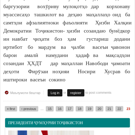
баргузории вохӯриву мулоқотҳо дар корхонаву
муассисаҳо ташкилот ва деҳаю маҳаллаҳо оид ба
самтҳои афзалиятноки фаъолияти Ҳизби Халқии
Демократии Тоҷикистон- ҳизби созандаю бунёдкор
ин навбат ҷиҳати боз ҳам густариш додани
иртибот бо мардум ва ҷалби васеъи ҷавонон
барои амалӣ намудани ҳадаф ва мақсадҳои
созандаи ҲХДТ дар маҳаллаи Навободи ҷамоати
деҳоти Фирӯзаи ноҳияи Носири Хусрав бо
иштироки васеъи сокино
or
to post comments
Маълумоти бештар
Log in
register
« first
‹ previous
…
15
16
17
18
19
20
21
22
23
Pages
ПРЕЗИДЕНТИ ҶУМҲУРИИ ТОҶИКИСТОН