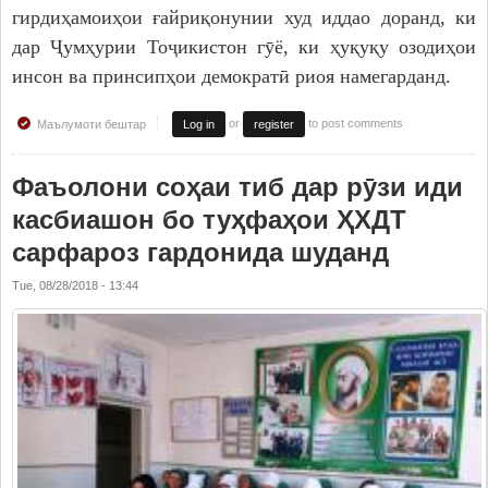
Дастгоҳи раиси ноҳия
гирдиҳамоиҳои ғайриқонунии худ иддао доранд, ки
дар Ҷумҳурии Тоҷикистон гӯё, ки ҳуқуқу озодиҳои
Муовинони раиси ноҳия
инсон ва принсипҳои демократӣ риоя намегарданд.
Сохтор
Шаҳрак ва Деҳот
or
to post comments
Маълумоти бештар
Log in
register
Таърихи ноҳияи Носири Хусрав
Фаъолони соҳаи тиб дар рӯзи иди
Воҳидҳои сохтории мақомоти иҷроия
касбиашон бо туҳфаҳои ҲХДТ
Иқтисодиёт
сарфароз гардонида шуданд
МАҚОМОТИ НАМОЯНДАГӢ
Tue, 08/28/2018 - 13:44
Маҷлиси вакилони халқ
САНАДҲОИ МЕЪЁРӢ-ҲУҚУҚӢ
Қарорҳои маҷлиси вакилони халқ
Қарорҳои раиси ноҳия
Қонунҳо