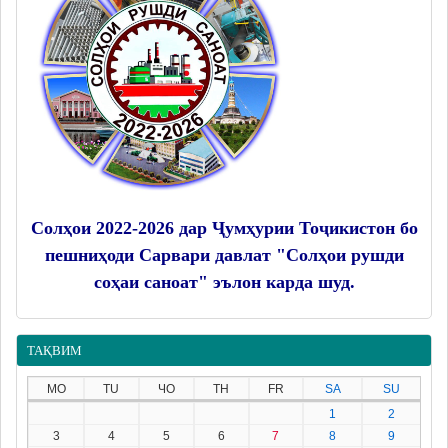
Солҳои 2022-2026 дар Ҷумҳурии Тоҷикистон бо
пешниҳоди Сарвари давлат "Солҳои рушди
соҳаи саноат" эълон карда шуд.
ТАҚВИМ
MO
TU
ЧО
TH
FR
SA
SU
1
2
3
4
5
6
7
8
9