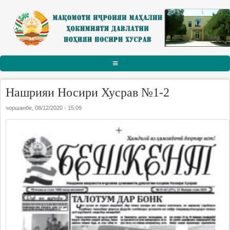
Skip to main content
АСОСӢ
Нашрияи Носири Хусрав №1-2
РАИСИ НОҲИЯ
чоршанбе, 08/12/2020 - 15:09
Тарҷумаи ҳол
Паёму табрикот
Суханрониҳо
Боздидҳо
Мулоқотҳо
МАҚОМОТИ ИҶРОИЯ