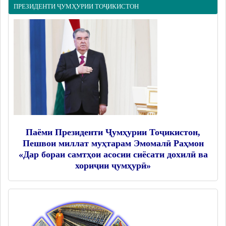
ПРЕЗИДЕНТИ ҶУМҲУРИИ ТОҶИКИСТОН
Паёми Президенти Ҷумҳурии Тоҷикистон,
Пешвои миллат муҳтарам Эмомалӣ Раҳмон
«Дар бораи самтҳои асосии сиёсати дохилӣ ва
хориҷии ҷумҳурӣ»