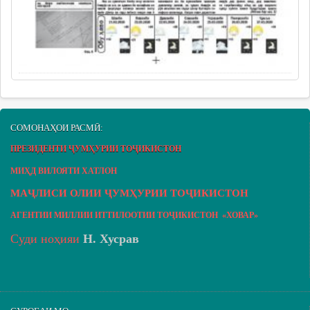
СОМОНАҲОИ РАСМӢ:
ПРЕЗИДЕНТИ ҶУМҲУРИИ ТОҶИКИСТОН
МИҲД ВИЛОЯТИ ХАТЛОН
МАҶЛИСИ ОЛИИ ҶУМҲУРИИ ТОҶИКИСТОН
АГЕНТИИ МИЛЛИИ ИТТИЛООТИИ ТОҶИКИСТОН «ХОВАР»
Суди ноҳияи
Н. Хусрав