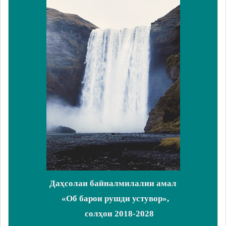
Даҳсолаи байналмилалии амал
«Об барои рушди устувор»,
солҳои 2018-2028