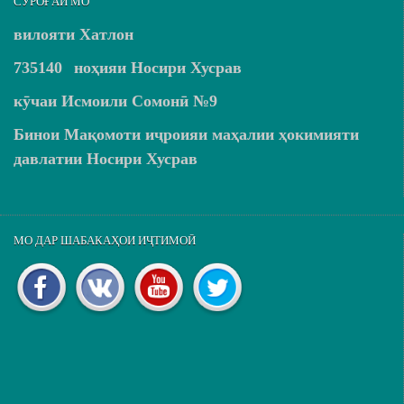
СУРОҒАИ МО
вилояти Хатлон
735140
ноҳияи Носири Хусрав
кӯчаи Исмоили Сомонӣ №9
Бинои Мақомоти иҷроияи маҳалии ҳокимияти
давлатии Носири Хусрав
МО ДАР ШАБАКАҲОИ ИҶТИМОӢ