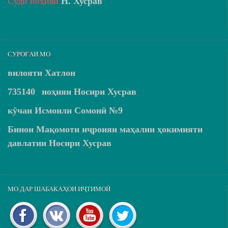
Суди ноҳияи
Н. Хусрав
СУРОҒАИ МО
вилояти Хатлон
735140
ноҳияи Носири Хусрав
кӯчаи Исмоили Сомонӣ №9
Бинои Мақомоти иҷроияи маҳалии ҳокимияти
давлатии Носири Хусрав
МО ДАР ШАБАКАҲОИ ИҶТИМОӢ