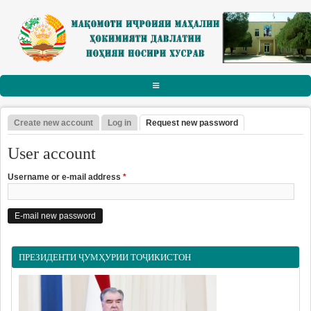
Skip to main content
АСОСӢ
Create new account
Log in
Request new password
(active tab)
Primary tabs
РАИСИ НОҲИЯ
User account
Тарҷумаи ҳол
Username or e-mail address
*
Паёму табрикот
Суханрониҳо
Боздидҳо
Мулоқотҳо
ПРЕЗИДЕНТИ ҶУМҲУРИИ ТОҶИКИСТОН
МАҚОМОТИ ИҶРОИЯ