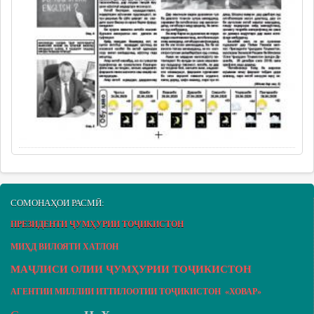
СОМОНАҲОИ РАСМӢ:
ПРЕЗИДЕНТИ ҶУМҲУРИИ ТОҶИКИСТОН
МИҲД ВИЛОЯТИ ХАТЛОН
МАҶЛИСИ ОЛИИ ҶУМҲУРИИ ТОҶИКИСТОН
АГЕНТИИ МИЛЛИИ ИТТИЛООТИИ ТОҶИКИСТОН «ХОВАР»