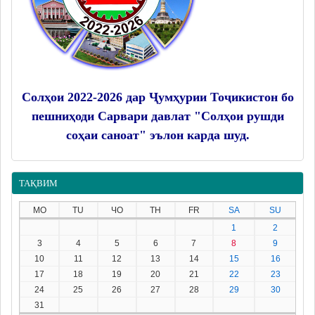
Солҳои 2022-2026 дар Ҷумҳурии Тоҷикистон бо
пешниҳоди Сарвари давлат "Солҳои рушди
соҳаи саноат" эълон карда шуд.
ТАҚВИМ
MO
TU
ЧО
TH
FR
SA
SU
1
2
3
4
5
6
7
8
9
10
11
12
13
14
15
16
17
18
19
20
21
22
23
24
25
26
27
28
29
30
31