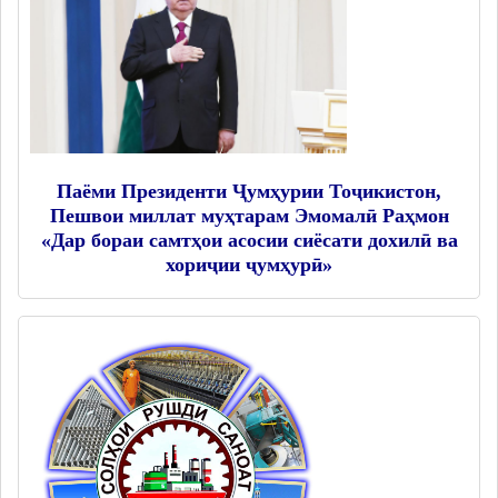
Дастгоҳи раиси ноҳия
Муовинони раиси ноҳия
Сохтор
Шаҳрак ва Деҳот
Таърихи ноҳияи Носири Хусрав
Воҳидҳои сохтории мақомоти иҷроия
Паёми Президенти Ҷумҳурии Тоҷикистон,
Пешвои миллат муҳтарам Эмомалӣ Раҳмон
Иқтисодиёт
«Дар бораи самтҳои асосии сиёсати дохилӣ ва
хориҷии ҷумҳурӣ»
МАҚОМОТИ НАМОЯНДАГӢ
Маҷлиси вакилони халқ
САНАДҲОИ МЕЪЁРӢ-ҲУҚУҚӢ
Қарорҳои маҷлиси вакилони халқ
Қарорҳои раиси ноҳия
Қонунҳо