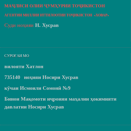
МАҶЛИСИ ОЛИИ ҶУМҲУРИИ ТОҶИКИСТОН
АГЕНТИИ МИЛЛИИ ИТТИЛООТИИ ТОҶИКИСТОН «ХОВАР»
Суди ноҳияи
Н. Хусрав
СУРОҒАИ МО
вилояти Хатлон
735140
ноҳияи Носири Хусрав
кӯчаи Исмоили Сомонӣ №9
Бинои Мақомоти иҷроияи маҳалии ҳокимияти
давлатии Носири Хусрав