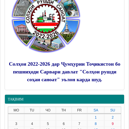
Солҳои 2022-2026 дар Ҷумҳурии Тоҷикистон бо
пешниҳоди Сарвари давлат "Солҳои рушди
соҳаи саноат" эълон карда шуд.
ТАҚВИМ
MO
TU
ЧО
TH
FR
SA
SU
1
2
3
4
5
6
7
8
9