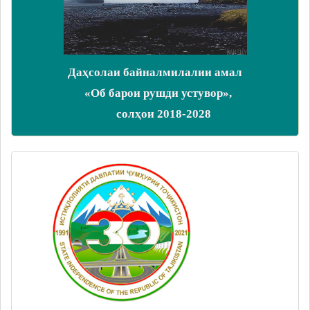
Даҳсолаи байналмилалии амал
«Об барои рушди устувор»,
солҳои 2018-2028