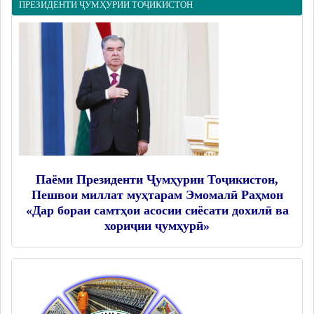
ПРЕЗИДЕНТИ ҶУМҲУРИИ ТОҶИКИСТОН
Дастгоҳи раиси ноҳия
Муовинони раиси ноҳия
Сохтор
Шаҳрак ва Деҳот
Таърихи ноҳияи Носири Хусрав
Воҳидҳои сохтории мақомоти иҷроия
Иқтисодиёт
МАҚОМОТИ НАМОЯНДАГӢ
Паёми Президенти Ҷумҳурии Тоҷикистон,
Пешвои миллат муҳтарам Эмомалӣ Раҳмон
Маҷлиси вакилони халқ
«Дар бораи самтҳои асосии сиёсати дохилӣ ва
хориҷии ҷумҳурӣ»
САНАДҲОИ МЕЪЁРӢ-ҲУҚУҚӢ
Қарорҳои маҷлиси вакилони халқ
Қарорҳои раиси ноҳия
Қонунҳо