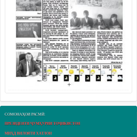
СОМОНАҲОИ РАСМӢ:
ПРЕЗИДЕНТИ ҶУМҲУРИИ ТОҶИКИСТОН
МИҲД ВИЛОЯТИ ХАТЛОН