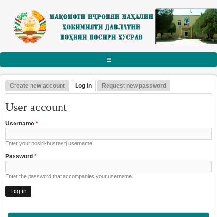
Skip to main content
АСОСӢ
Create new account
Log in
(active tab)
Request new password
Primary tabs
РАИСИ НОҲИЯ
User account
Тарҷумаи ҳол
Username
*
Паёму табрикот
Enter your nosirikhusrav.tj username.
Суханрониҳо
Password
*
Боздидҳо
Enter the password that accompanies your username.
Мулоқотҳо
МАҚОМОТИ ИҶРОИЯ