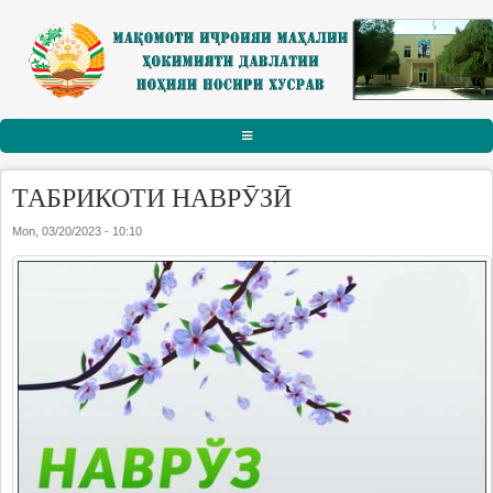
Skip to main content
АСОСӢ
ТАБРИКОТИ НАВРӮЗӢ
РАИСИ НОҲИЯ
Mon, 03/20/2023 - 10:10
Тарҷумаи ҳол
Паёму табрикот
Суханрониҳо
Боздидҳо
Мулоқотҳо
МАҚОМОТИ ИҶРОИЯ