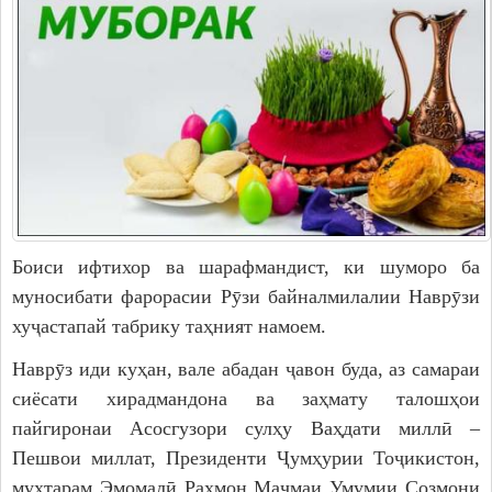
Дастгоҳи раиси ноҳия
Муовинони раиси ноҳия
Сохтор
Шаҳрак ва Деҳот
Таърихи ноҳияи Носири Хусрав
Воҳидҳои сохтории мақомоти иҷроия
Иқтисодиёт
Боиси ифтихор ва шарафмандист, ки шуморо ба
МАҚОМОТИ НАМОЯНДАГӢ
муносибати фарорасии Рӯзи байналмилалии Наврӯзи
Маҷлиси вакилони халқ
хуҷастапай табрику таҳният намоем.
САНАДҲОИ МЕЪЁРӢ-ҲУҚУҚӢ
Наврӯз иди куҳан, вале абадан ҷавон буда, аз самараи
сиёсати хирадмандона ва заҳмату талошҳои
Қарорҳои маҷлиси вакилони халқ
пайгиронаи Асосгузори сулҳу Ваҳдати миллӣ –
Қарорҳои раиси ноҳия
Пешвои миллат, Президенти Ҷумҳурии Тоҷикистон,
муҳтарам Эмомалӣ Раҳмон Маҷмаи Умумии Созмони
Қонунҳо