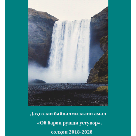
Даҳсолаи байналмилалии амал
«Об барои рушди устувор»,
солҳои 2018-2028