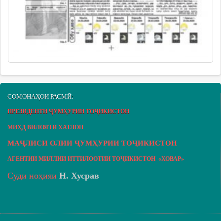
СОМОНАҲОИ РАСМӢ:
ПРЕЗИДЕНТИ ҶУМҲУРИИ ТОҶИКИСТОН
МИҲД ВИЛОЯТИ ХАТЛОН
МАҶЛИСИ ОЛИИ ҶУМҲУРИИ ТОҶИКИСТОН
АГЕНТИИ МИЛЛИИ ИТТИЛООТИИ ТОҶИКИСТОН «ХОВАР»
Суди ноҳияи
Н. Хусрав