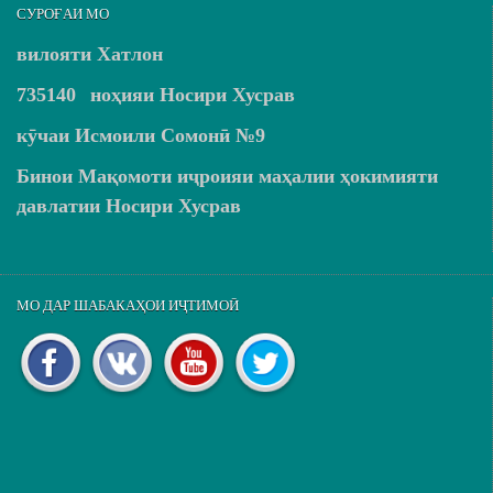
СУРОҒАИ МО
вилояти Хатлон
735140
ноҳияи Носири Хусрав
кӯчаи Исмоили Сомонӣ №9
Бинои Мақомоти иҷроияи маҳалии ҳокимияти
давлатии Носири Хусрав
МО ДАР ШАБАКАҲОИ ИҶТИМОӢ