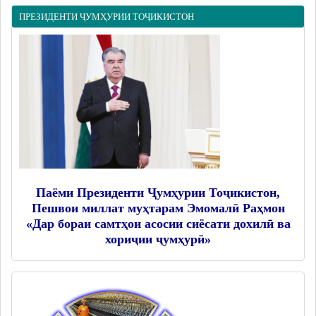
ПРЕЗИДЕНТИ ҶУМҲУРИИ ТОҶИКИСТОН
Паёми Президенти Ҷумҳурии Тоҷикистон,
Пешвои миллат муҳтарам Эмомалӣ Раҳмон
«Дар бораи самтҳои асосии сиёсати дохилӣ ва
хориҷии ҷумҳурӣ»