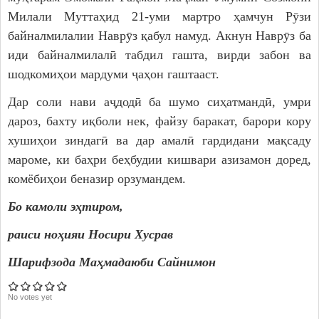
Милали Муттаҳид 21-уми мартро ҳамчун Рӯзи
байналмилалии Наврӯз қабул намуд. Акнун Наврӯз ба
иди байналмилалӣ табдил гашта, вирди забон ва
шодкомиҳои мардуми ҷаҳон гаштааст.
Дар соли нави аҷдодӣ ба шумо сиҳатмандӣ, умри
дароз, бахту иқболи нек, файзу баракат, барори кору
хушиҳои зиндагӣ ва дар амалӣ гардидани мақсаду
мароме, ки баҳри беҳбудии кишвари азизамон доред,
комёбиҳои беназир орзумандем.
Бо камоли эҳтиром,
раиси ноҳияи Носири Хусрав
Шарифзода Маҳмадаюби Сайнимон
No votes yet