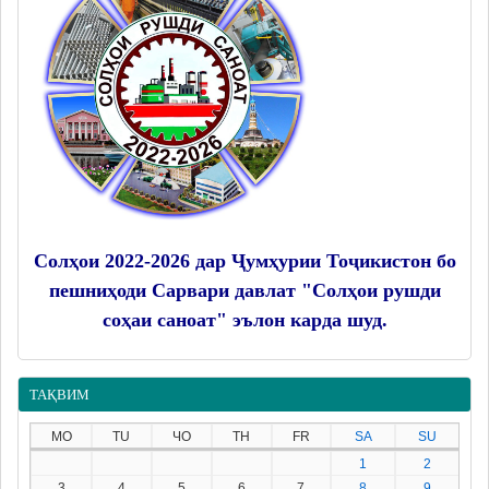
Солҳои 2022-2026 дар Ҷумҳурии Тоҷикистон бо
пешниҳоди Сарвари давлат "Солҳои рушди
соҳаи саноат" эълон карда шуд.
ТАҚВИМ
MO
TU
ЧО
TH
FR
SA
SU
1
2
3
4
5
6
7
8
9