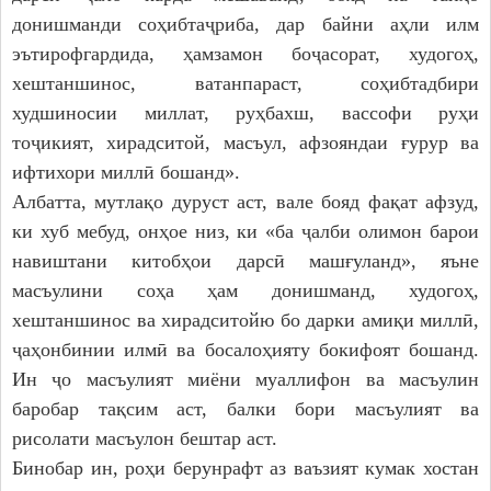
донишманди соҳибтаҷриба, дар байни аҳли илм
эътирофгардида, ҳамзамон боҷасорат, худогоҳ,
хештаншинос, ватанпараст, соҳибтадбири
худшиносии миллат, руҳбахш, вассофи руҳи
тоҷикият, хирадситой, масъул, афзояндаи ғурур ва
ифтихори миллӣ бошанд».
Албатта, мутлақо дуруст аст, вале бояд фақат афзуд,
ки хуб мебуд, онҳое низ, ки «ба ҷалби олимон барои
навиштани китобҳои дарсӣ машғуланд», яъне
масъулини соҳа ҳам донишманд, худогоҳ,
хештаншинос ва хирадситойю бо дарки амиқи миллӣ,
ҷаҳонбинии илмӣ ва босалоҳияту бокифоят бошанд.
Ин ҷо масъулият миёни муаллифон ва масъулин
баробар тақсим аст, балки бори масъулият ва
рисолати масъулон бештар аст.
Бинобар ин, роҳи берунрафт аз ваъзият кумак хостан