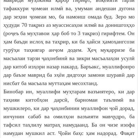
тафаккури ҷомеаи илмӣ ва, умуман андешаи дугона
дар зеҳни ҷомеаи мо, ба намоиш омада буд. Зеро мо
ҳудуди 70 тақриз аз муассисаҳои илмӣ ва донишгоҳҳо
(роҷеъ ба муҳтавои ҳар боб то 3 тақриз) гирифтем. Он
ҳам баъди ислоҳ ва таҳрир, ки ба ҳайси ҳамоҳангсози
гурӯҳи таҳиягар анҷом додем. Ҳеҷ муқарризе ба
масъалаи тарзи ҷаҳонбинӣ ва зикри масъалаҳои усулӣ
дар китоб изҳори назар накард. Баръакс, муаллифонро
дар баъзе маврид ба эҳёи дидгоҳи замони шуравӣ дар
нисбат ба масъала муттаҳам месохтанд.
Бинобар ин, муаллифи муҳтарам вазъиятеро, ки дар
таҳияи китобҳои дарсӣ, барномаи таълимӣ ва
мушкилеро, ки дар ҷаҳонбинии муаллифон ҷой дорад,
инчунин сабаб ва омилҳои вазъияти мавҷудро, ба
тафсил таҳлилу матраҳ намудаанд. Ба он чизе изофа
намудан мушкил аст. Ҷойи баҳс ҳам надорад. Фақат