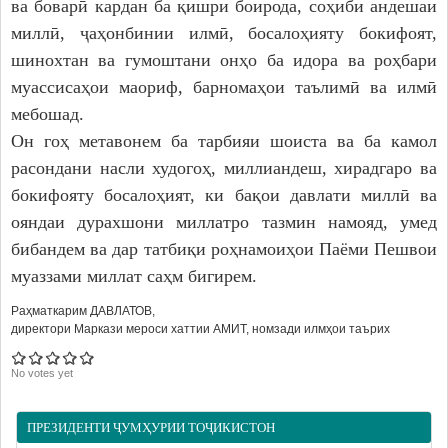
ва боварӣ кардан ба қишри боирода, соҳиби андешаи
миллӣ, ҷаҳонбинии илмӣ, босалоҳияту бокифоят,
шинохтан ва гумоштани онҳо ба идора ва роҳбари
муассисаҳои маориф, барномаҳои таълимӣ ва илмӣ
мебошад.
Он гоҳ метавонем ба тарбияи шоиста ва ба камол
расондани насли худогоҳ, миллиандеш, хирадгаро ва
бокифояту босалоҳият, ки бақои давлати миллӣ ва
ояндаи дурахшони миллатро тазмин намояд, умед
бибандем ва дар татбиқи роҳнамоиҳои Паёми Пешвои
муаззами миллат саҳм бигирем.
Раҳматкарим ДАВЛАТОВ,
директори Маркази мероси хаттии АМИТ, номзади илмҳои таърих
No votes yet
ПРЕЗИДЕНТИ ҶУМҲУРИИ ТОҶИКИСТОН