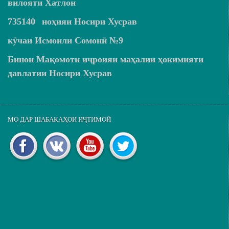
вилояти Хатлон
735140
ноҳияи Носири Хусрав
кӯчаи Исмоили Сомонӣ №9
Бинои Мақомоти иҷроияи маҳалии ҳокимияти
давлатии Носири Хусрав
МО ДАР ШАБАКАҲОИ ИҶТИМОӢ