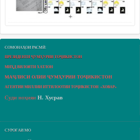
СОМОНАҲОИ РАСМӢ:
ПРЕЗИДЕНТИ ҶУМҲУРИИ ТОҶИКИСТОН
МИҲД ВИЛОЯТИ ХАТЛОН
МАҶЛИСИ ОЛИИ ҶУМҲУРИИ ТОҶИКИСТОН
АГЕНТИИ МИЛЛИИ ИТТИЛООТИИ ТОҶИКИСТОН «ХОВАР»
Суди ноҳияи
Н. Хусрав
СУРОҒАИ МО