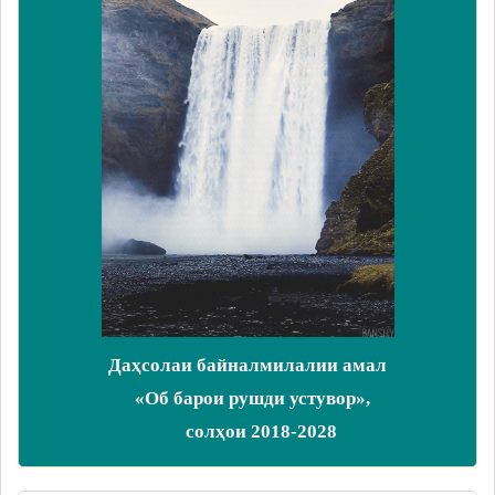
Даҳсолаи байналмилалии амал
«Об барои рушди устувор»,
солҳои 2018-2028