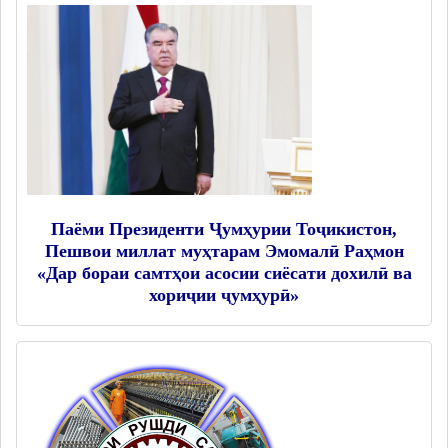
Паёми Президенти Ҷумҳурии Тоҷикистон,
Пешвои миллат муҳтарам Эмомалӣ Раҳмон
«Дар бораи самтҳои асосии сиёсати дохилӣ ва
хориҷии ҷумҳурӣ»