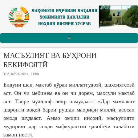
Skip to main content
АСОСӢ
МАСЪУЛИЯТ ВА БУҲРОНИ
РАИСИ НОҲИЯ
БЕКИФОЯТӢ
Tue, 02/21/2023 - 11:08
Тарҷумаи ҳол
Бидуни шак, мактаб кӯраи миллатгудозӣ, шахсиятсозӣ
Паёму табрикот
аст. Он чи мебинем ва он чи дорем, маҳсули мактаб
Суханрониҳо
аст. Тавре муаллиф зикр намудааст: «Дар мамлакат
Боздидҳо
шароити воқеӣ барои рушди маорифи миллӣ, асосан
Мулоқотҳо
омода шудааст. Аммо омили инсонӣ, масъулияти
мудирият дар соҳаи мафкурасозӣ ҷавобгӯи талаботи
МАҚОМОТИ ИҶРОИЯ
замон нест».