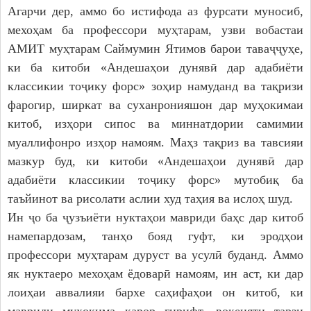
Дастгоҳи раиси ноҳия
Агарчи дер, аммо бо истифода аз фурсати муносиб,
мехоҳам ба профессори муҳтарам, узви вобастаи
Муовинони раиси ноҳия
АМИТ муҳтарам Саймумин Ятимов барои таваҷҷуҳе,
Сохтор
ки ба китоби «Андешаҳои дунявӣ дар адабиёти
Шаҳрак ва Деҳот
классикии тоҷику форс» зоҳир намуданд ва тақризи
Таърихи ноҳияи Носири Хусрав
фарогир, ширкат ва суханронияшон дар муҳокимаи
Воҳидҳои сохтории мақомоти иҷроия
китоб, изҳори сипос ва миннатдории самимии
Иқтисодиёт
муаллифонро изҳор намоям. Маҳз тақриз ва тавсияи
мазкур буд, ки китоби «Андешаҳои дунявӣ дар
МАҚОМОТИ НАМОЯНДАГӢ
адабиёти классикии тоҷику форс» мутобиқ ба
таъйинот ва рисолати аслии худ таҳия ва ислоҳ шуд.
Маҷлиси вакилони халқ
Ин ҷо ба ҷузъиёти нуктаҳои мавриди баҳс дар китоб
САНАДҲОИ МЕЪЁРӢ-ҲУҚУҚӢ
намепардозам, танҳо бояд гуфт, ки эродҳои
профессори муҳтарам дуруст ва усулӣ буданд. Аммо
Қарорҳои маҷлиси вакилони халқ
як нуктаеро мехоҳам ёдоварӣ намоям, ин аст, ки дар
Қарорҳои раиси ноҳия
лоиҳаи аввалияи бархе саҳифаҳои он китоб, ки
Қонунҳо
мавриди муҳокима қарор гирифт, воқеияти тарзи