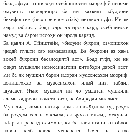
бояд афзуд, аз нигоҳи осебшиносии маориф ё низоми
омӯзишу парваришро ба ин вазъият «буҳрони
бекифоятӣ» (incompetence crisis) метавон гуфт. Ин як
амри табиист, бояд онро эътироф кард, осебшиносӣ
намуд ва барои ислоҳи он ирода варзид.
Ба қавли А. Эйнштейн, «бидуни буҳрон, озмоишҳои
ҷиддӣ пушти сар намешаванд. Ва буҳрони аз ҳама
воқеӣ буҳрони бесалоҳиятӣ аст». Бояд гуфт, ки ин
фақат мушкили нависандагони китобҳои дарсӣ нест.
Ин ба як мушкил барои идораи муассисаҳои маориф,
донишгоҳҳо ва муассисаҳои илмӣ низ, табдил
шудааст. Яъне, мушкил ин ҷо умдатан мушкили
адами кадрҳои шоиста, огоҳ ва боиродаи миллист.
Муаллиф, зимни натиҷагирӣ аз пажӯҳиши худ роҷеъ
ба роҳҳои ҳалли масъала, аз ҷумла таъкид мекунад:
«Дар ин раванд олимоне, ки ба навиштани китобҳои
дарсӣ ҷалб карда мешаванд, бояд на танҳо