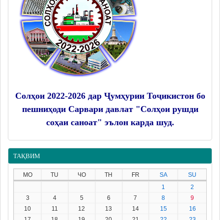
Солҳои 2022-2026 дар Ҷумҳурии Тоҷикистон бо
пешниҳоди Сарвари давлат "Солҳои рушди
соҳаи саноат" эълон карда шуд.
ТАҚВИМ
MO
TU
ЧО
TH
FR
SA
SU
1
2
3
4
5
6
7
8
9
10
11
12
13
14
15
16
17
18
19
20
21
22
23