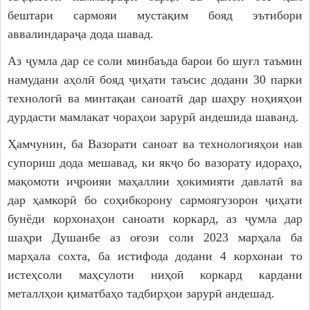
бештари сармояи мустақим бояд эътибори
аввалиндараҷа дода шавад.
Аз ҷумла дар се соли минбаъда барои бо шуғл таъмин
намудани аҳолӣ бояд ҷиҳати таъсис додани 30 парки
технологӣ ва минтақаи саноатӣ дар шаҳру ноҳияҳои
дурдасти мамлакат чораҳои зарурӣ андешида шаванд.
Ҳамчунин, ба Вазорати саноат ва технологияҳои нав
супориш дода мешавад, ки якҷо бо вазорату идораҳо,
мақомоти иҷроияи маҳаллии ҳокимияти давлатӣ ва
дар ҳамкорӣ бо соҳибкорону сармоягузорон ҷиҳати
бунёди корхонаҳои саноати коркард, аз ҷумла дар
шаҳри Душанбе аз оғози соли 2023 марҳала ба
марҳала сохта, ба истифода додани 4 корхонаи то
истеҳсоли маҳсулоти ниҳоӣ коркард кардани
металлҳои қиматбаҳо тадбирҳои зарурӣ андешад.