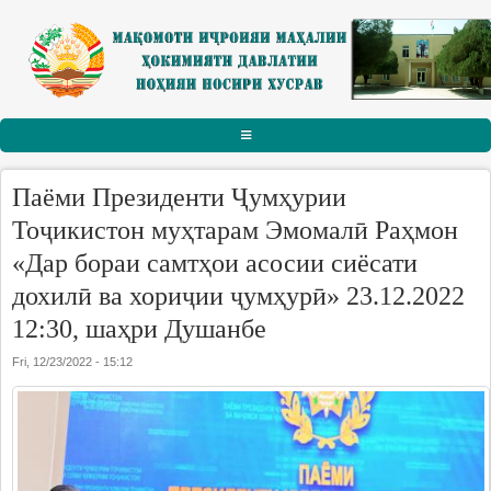
Skip to main content
АСОСӢ
Паёми Президенти Ҷумҳурии
РАИСИ НОҲИЯ
Тоҷикистон муҳтарам Эмомалӣ Раҳмон
«Дар бораи самтҳои асосии сиёсати
Тарҷумаи ҳол
дохилӣ ва хориҷии ҷумҳурӣ» 23.12.2022
Паёму табрикот
12:30, шаҳри Душанбе
Суханрониҳо
Fri, 12/23/2022 - 15:12
Боздидҳо
Мулоқотҳо
МАҚОМОТИ ИҶРОИЯ