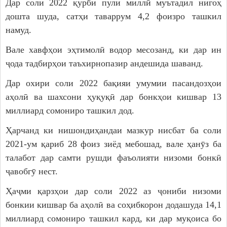
Дар соли 2022 қурби пули миллӣ муътадил нигоҳ
дошта шуда, сатҳи таваррум 4,2 фоизро ташкил
намуд.
Вале хавфҳои эҳтимолӣ водор месозанд, ки дар ин
ҷода тадбирҳои таъхирнопазир андешида шаванд.
Дар охири соли 2022 бақияи умумии пасандозҳои
аҳолӣ ва шахсони ҳуқуқӣ дар бонкҳои кишвар 13
миллиард сомониро ташкил дод.
Ҳарчанд ки нишондиҳандаи мазкур нисбат ба соли
2021-ум қариб 28 фоиз зиёд мебошад, вале ҳанӯз ба
талабот дар самти рушди фаъолияти низоми бонкӣ
ҷавобгӯ нест.
Ҳаҷми қарзҳои дар соли 2022 аз ҷониби низоми
бонкии кишвар ба аҳолӣ ва соҳибкорон додашуда 14,1
миллиард сомониро ташкил кард, ки дар муқоиса бо