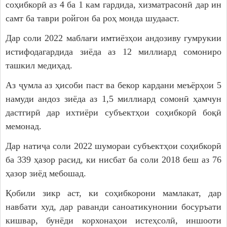
соҳибкорӣ аз 4 ба 1 кам гардида, хизматрасонӣ дар ин
самт ба таври ройгон ба роҳ монда шудааст.
Дар соли 2022 маблағи имтиёзҳои андозиву гумрукии
истифодагардида зиёда аз 12 миллиард сомониро
ташкил медиҳад.
Аз ҷумла аз ҳисоби паст ва бекор кардани меъёрҳои 5
намуди андоз зиёда аз 1,5 миллиард сомонӣ ҳамчун
дастгирӣ дар ихтиёри субъектҳои соҳибкорӣ боқӣ
мемонад.
Дар натиҷа соли 2022 шумораи субъектҳои соҳибкорӣ
ба 339 ҳазор расид, ки нисбат ба соли 2018 беш аз 76
ҳазор зиёд мебошад.
Қобили зикр аст, ки соҳибкорони мамлакат, дар
навбати худ, дар раванди саноатикунонии босуръати
кишвар, бунёди корхонаҳои истеҳсолӣ, иншооти