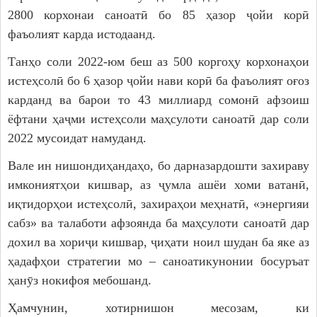
2800 корхонаи саноатӣ бо 85 ҳазор ҷойи корӣ
фаъолият карда истодаанд.
Танҳо соли 2022-юм беш аз 500 коргоҳу корхонаҳои
истеҳсолӣ бо 6 ҳазор ҷойи нави корӣ ба фаъолият оғоз
карданд ва барои то 43 миллиард сомонӣ афзоиш
ёфтани ҳаҷми истеҳсоли маҳсулоти саноатӣ дар соли
2022 мусоидат намуданд.
Вале ин нишондиҳандаҳо, бо дарназардошти захираву
имкониятҳои кишвар, аз ҷумла ашёи хоми ватанӣ,
иқтидорҳои истеҳсолӣ, захираҳои меҳнатӣ, «энергияи
сабз» ва талаботи афзоянда ба маҳсулоти саноатӣ дар
дохил ва хориҷи кишвар, ҷиҳати ноил шудан ба яке аз
ҳадафҳои стратегии мо – саноатикунонии босуръат
ҳанӯз нокифоя мебошанд.
Ҳамчунин, хотирнишон месозам, ки