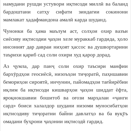
намудани рушди устувори иқтисоди миллӣ ва баланд
бардоштани сатҳу сифати зиндагии сокинони
мамлакат ҳадафмандона амалӣ карда шуданд.
Чунонки ба ҳама маълум аст, солҳои охир вазъи
сиёсиву иқтисодии ҷаҳон хеле мураккаб гардида, ҳоло
инсоният дар давраи ниҳоят ҳассос ва душвортарини
таърихи қариб сад соли охири худ қарор дорад.
Аз ҷумла, дар панҷ соли охир таъсири манфии
бархӯрдҳои геосиёсӣ, низоъҳои тиҷоратӣ, паҳншавии
бемориҳои сироятӣ, инчунин, пайомадҳои тағйирёбии
иқлим ба иқтисоди кишварҳои ҷаҳон шиддат ёфта,
яроқнокшавии бошитоб ва оғози марҳалаи «ҷанги
сард» боиси халалдор шудани низоми муносибатҳои
иқтисодиву тиҷоратии байни давлатҳо ва ба вуқӯъ
омадани буҳрони ҷаҳонии иқтисодӣ гардид.