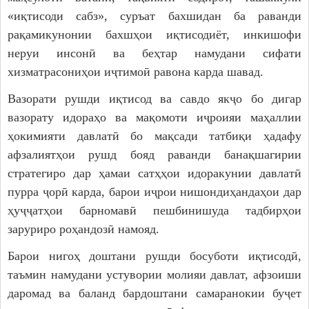
«иқтисоди сабз», суръат бахшидан ба раванди
рақамикунонии бахшҳои иқтисодиёт, инкишофи
неруи инсонӣ ва беҳтар намудани сифати
хизматрасониҳои иҷтимоӣ равона карда шавад.
Вазорати рушди иқтисод ва савдо якҷо бо дигар
вазорату идораҳо ва мақомоти иҷроияи маҳаллии
ҳокимияти давлатӣ бо мақсади татбиқи ҳадафу
афзалиятҳои рушд бояд раванди банақшагирии
стратегиро дар ҳамаи сатҳҳои идоракунии давлатӣ
пурра ҷорӣ карда, барои иҷрои нишондиҳандаҳои дар
ҳуҷҷатҳои барномавӣ пешбинишуда тадбирҳои
заруриро роҳандозӣ намояд.
Барои нигоҳ доштани рушди босуботи иқтисодӣ,
таъмин намудани устувории молияи давлат, афзоиши
даромад ва баланд бардоштани самаранокии буҷет