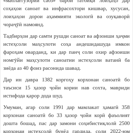
«маблағгузории сабз» барои татбиқи лоиҳаҳо дар
соҳаҳои саноат ва инфрасохтори кишвар, хусусан,
лоиҳаҳои дорои аҳаммияти экологӣ ва озуқаворӣ
чораҷӯӣ намоянд.
Тадбирҳои дар самти рушди саноат ва афзоиши ҳаҷми
истеҳсоли маҳсулоти соҳа андешидашуда имкон
фароҳам оварданд, ки дар панҷ соли охир афзоиши
номгӯйи маҳсулоти саноатии истеҳсоли ватанӣ ба
зиёда аз 40 фоиз расонида шавад.
Дар ин давра 1382 коргоҳу корхонаи саноатӣ бо
таъсиси 15 ҳазор ҷойи кории нав сохта, мавриди
истифода қарор дода шуд.
Умуман, агар соли 1991 дар мамлакат ҳамагӣ 358
корхонаи саноатӣ бо 33 ҳазор ҷойи корӣ фаъолият
дошта бошад, пас дар замони соҳибистиқлолӣ 2500
корхонаи истеҳсолӣ бунёд гардида, соли 2022-юм