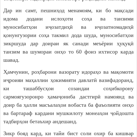
Дар ин самт, пешниҳод менамоям, ки бо мақсади
идома додани ислоҳоти соҳа ва танзими
муносибатҳои иҷозатдиҳӣ ва иҷозатномадиҳӣ
қонунгузории соҳа такмил дода шуда, муносибатҳои
зикршуда дар доираи як санади меъёрии ҳуқуқӣ
танзим ва шумораи онҳо то 60 фоиз ихтисор карда
шавад.
Ҳамчунин, роҳбарони вазорату идораҳо ва мақомоти
иҷроияи маҳаллии ҳокимияти давлатӣ вазифадоранд,
ки ташаббусҳои созандаи соҳибкорону
сармоягузоронро ҳамаҷониба дастгирӣ намоянд ва
доир ба ҳалли масъалаҳои вобаста ба фаъолияти онҳо
ва бартараф кардани мушкилоту монеаҳои ҷойдошта
тадбирҳои бетаъхир андешанд.
Зикр бояд кард, ки тайи бист соли охир ба кишвар