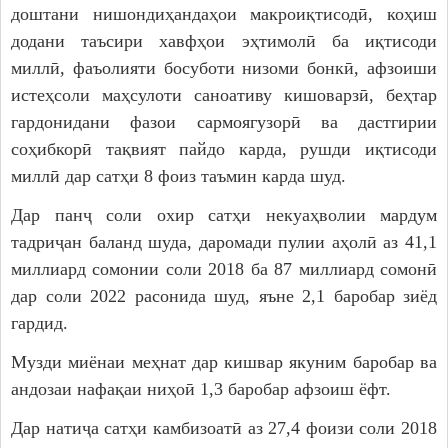
доштани нишондиҳандаҳои макроиқтисодӣ, коҳиш
додани таъсири хавфҳои эҳтимолӣ ба иқтисоди
миллӣ, фаъолияти босуботи низоми бонкӣ, афзоиши
истеҳсоли маҳсулоти саноативу кишоварзӣ, беҳтар
гардонидани фазои сармоягузорӣ ва дастгирии
соҳибкорӣ тақвият пайдо карда, рушди иқтисоди
миллӣ дар сатҳи 8 фоиз таъмин карда шуд.
Дар панҷ соли охир сатҳи некуаҳволии мардум
тадриҷан баланд шуда, даромади пулии аҳолӣ аз 41,1
миллиард сомонии соли 2018 ба 87 миллиард сомонӣ
дар соли 2022 расонида шуд, яъне 2,1 баробар зиёд
гардид.
Музди миёнаи меҳнат дар кишвар якуним баробар ва
андозаи нафақаи ниҳоӣ 1,3 баробар афзоиш ёфт.
Дар натиҷа сатҳи камбизоатӣ аз 27,4 фоизи соли 2018