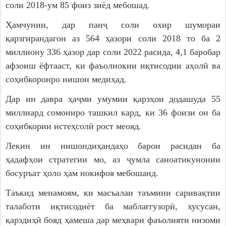
соли 2018-ум 85 фоиз зиёд мебошад.
Ҳамчунин, дар панҷ соли охир шумораи
қарзгирандагон аз 564 ҳазори соли 2018 то ба 2
миллиону 336 ҳазор дар соли 2022 расида, 4,1 баробар
афзоиш ёфтааст, ки фаъолнокии иқтисодии аҳолӣ ва
соҳибкоронро нишон медиҳад.
Дар ин давра ҳаҷми умумии қарзҳои додашуда 55
миллиард сомониро ташкил кард, ки 36 фоизи он ба
соҳибкории истеҳсолӣ рост меояд.
Лекин ин нишондиҳандаҳо барои расидан ба
ҳадафҳои стратегии мо, аз ҷумла саноатикунонии
босуръат ҳоло ҳам нокифоя мебошанд.
Таъкид менамоям, ки масъалаи таъмини саривақтии
талаботи иқтисодиёт ба маблағгузорӣ, хусусан,
қарздиҳӣ бояд ҳамеша дар меҳвари фаъолияти низоми