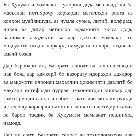
Ба Ҳукумати мамлакат супориш дода мешавад, ки ба
масъалаи истихроҷу коркарди металлҳои ранга аз
конҳои муайяншуда, аз ҷумла сурма, литий, волфрам,
никел ва дигар металлҳо аҳаммияти хосса дода,
барномаи азхудкунӣ ва дар дохили мамлакат то
маҳсулоти ниҳоӣ коркард намудани онҳоро таҳия ва
амалӣ созад.
Дар баробари ин, Вазорати саноат ва технологияҳои
нав бояд дар ҳамкорӣ бо вазорату идораҳои дахлдор
ва мақомоти иҷроияи маҳаллии ҳокимияти давлатӣ бо
мақсади истифодаи пурраи имкониятҳои кишвар дар
самти рушди саноати сабук стратегияи миллии рушди
истеҳсолу коркарди пахта ва саноати нассоҷиро таҳия
ва барои тасдиқ ба Ҳукумати мамлакат пешниҳод
намояд.
Дар ин самт, Вазорати саноат ва технологияҳои нав