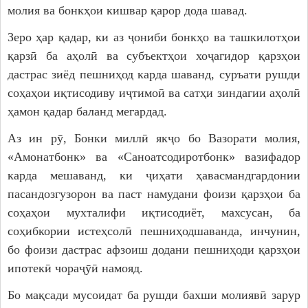
молия ва бонкҳои кишвар қарор дода шавад.
Зеро ҳар қадар, ки аз ҷониби бонкҳо ва ташкилотҳои
қарзӣ ба аҳолӣ ва субъектҳои хоҷагидор қарзҳои
дастрас зиёд пешниҳод карда шаванд, суръати рушди
соҳаҳои иқтисодиву иҷтимоӣ ва сатҳи зиндагии аҳолӣ
ҳамон қадар баланд мегардад.
Аз ин рӯ, Бонки миллӣ якҷо бо Вазорати молия,
«Амонатбонк» ва «Саноатсодиротбонк» вазифадор
карда мешаванд, ки ҷиҳати ҳавасмандгардонии
пасандозгузорон ва паст намудани фоизи қарзҳои ба
соҳаҳои мухталифи иқтисодиёт, махсусан, ба
соҳибкории истеҳсолӣ пешниҳодшаванда, инчунин,
бо фоизи дастрас афзоиш додани пешниҳоди қарзҳои
ипотекӣ чораҷӯӣ намояд.
Бо мақсади мусоидат ба рушди бахши молиявӣ зарур