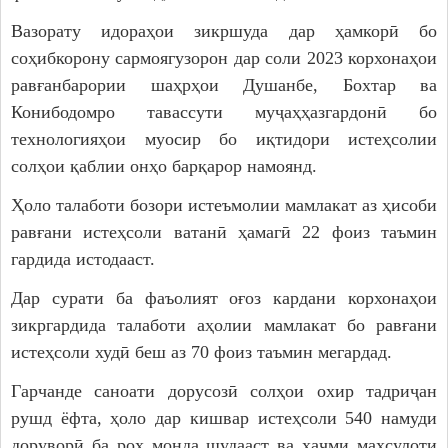
Вазорату идораҳои зикршуда дар ҳамкорӣ бо
соҳибкорону сармоягузорон дар соли 2023 корхонаҳои
равғанбарории шаҳрҳои Душанбе, Бохтар ва
Конибодомро тавассути муҷаҳҳазгардонӣ бо
технологияҳои муосир бо иқтидори истеҳсолии
солҳои қаблии онҳо барқарор намоянд.
Ҳоло талаботи бозори истеъмолии мамлакат аз ҳисоби
равғани истеҳсоли ватанӣ ҳамагӣ 22 фоиз таъмин
гардида истодааст.
Дар сурати ба фаъолият оғоз кардани корхонаҳои
зикргардида талаботи аҳолии мамлакат бо равғани
истеҳсоли худӣ беш аз 70 фоиз таъмин мегардад.
Гарчанде саноати дорусозӣ солҳои охир тадриҷан
рушд ёфта, ҳоло дар кишвар истеҳсоли 540 намуди
доруворӣ ба роҳ монда шудааст ва ҳаҷми маҳсулоти