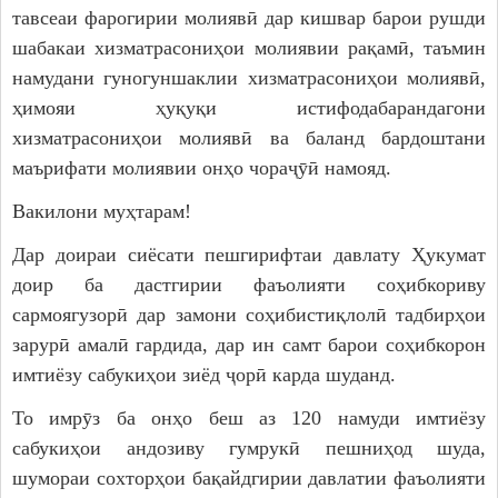
тавсеаи фарогирии молиявӣ дар кишвар барои рушди
шабакаи хизматрасониҳои молиявии рақамӣ, таъмин
намудани гуногуншаклии хизматрасониҳои молиявӣ,
ҳимояи ҳуқуқи истифодабарандагони
хизматрасониҳои молиявӣ ва баланд бардоштани
маърифати молиявии онҳо чораҷӯӣ намояд.
Вакилони муҳтарам!
Дар доираи сиёсати пешгирифтаи давлату Ҳукумат
доир ба дастгирии фаъолияти соҳибкориву
сармоягузорӣ дар замони соҳибистиқлолӣ тадбирҳои
зарурӣ амалӣ гардида, дар ин самт барои соҳибкорон
имтиёзу сабукиҳои зиёд ҷорӣ карда шуданд.
То имрӯз ба онҳо беш аз 120 намуди имтиёзу
сабукиҳои андозиву гумрукӣ пешниҳод шуда,
шумораи сохторҳои бақайдгирии давлатии фаъолияти