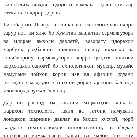
нишондиҳандаҳои содироти мамлакат ҳоло ҳам дар
сатҳи паст қарор доранд.
Бинобар ин, Вазорати саноат ва технологияҳои навро
зарур аст, ки якҷо бо Кумитаи давлатии сармоягузорӣ
ва идораи амволи давлатӣ, вазорату идораҳои
марбута, роҳбарони вилоятҳо, шаҳру ноҳияҳо ва
соҳибкорону сармоягузорон корро ҷиҳати таъсиси
корхонаҳои саноатӣ бо технологияҳои муосир, муҳайё
намудани ҷойҳои кории нав ва афзоиш додани
истеҳсоли маҳсулоти ниҳоии дорои арзиши баланди
иловашуда вусъат бахшад.
Дар ин раванд, ба таъсиси маҷмааҳои саноатӣ,
паркҳои технологӣ, таҳия ва татбиқ намудани
лоиҳаҳои шарикии давлат ва бахши хусусӣ, ҷорӣ
кардани технологияҳои инноватсионӣ, истифодаи
таҷҳизоти каммасрафи барқӣ ва ҷалби боз ҳам