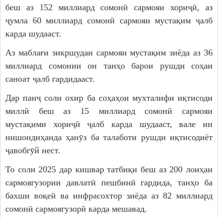
беш аз 152 миллиард сомонӣ сармояи хориҷӣ, аз
ҷумла 60 миллиард сомонӣ сармояи мустақим ҷалб
карда шудааст.
Аз маблағи зикршудаи сармояи мустақим зиёда аз 36
миллиард сомонии он танҳо барои рушди соҳаи
саноат ҷалб гардидааст.
Дар панҷ соли охир ба соҳаҳои мухталифи иқтисоди
миллӣ беш аз 15 миллиард сомонӣ сармояи
мустақими хориҷӣ ҷалб карда шудааст, вале ин
нишондиҳанда ҳанӯз ба талаботи рушди иқтисодиёт
ҷавобгӯй нест.
То соли 2025 дар кишвар татбиқи беш аз 200 лоиҳаи
сармоягузории давлатӣ пешбинӣ гардида, танҳо ба
бахши воқеӣ ва инфрасохтор зиёда аз 82 миллиард
сомонӣ сармоягузорӣ карда мешавад.