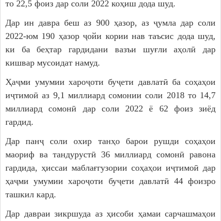
то 22,5 фоиз дар соли 2022 коҳиш дода шуд.
Дар ин давра беш аз 900 ҳазор, аз ҷумла дар соли
2022-юм 190 ҳазор ҷойи кории нав таъсис дода шуд,
ки ба беҳтар гардидани вазъи шуғли аҳолӣ дар
кишвар мусоидат намуд.
Ҳаҷми умумии хароҷоти буҷети давлатӣ ба соҳаҳои
иҷтимоӣ аз 9,1 миллиард сомонии соли 2018 то 14,7
миллиард сомонӣ дар соли 2022 ё 62 фоиз зиёд
гардид.
Дар панҷ соли охир танҳо барои рушди соҳаҳои
маориф ва тандурустӣ 36 миллиард сомонӣ равона
гардида, ҳиссаи маблағгузории соҳаҳои иҷтимоӣ дар
ҳаҷми умумии хароҷоти буҷети давлатӣ 44 фоизро
ташкил кард.
Дар давраи зикршуда аз ҳисоби ҳамаи сарчашмаҳои