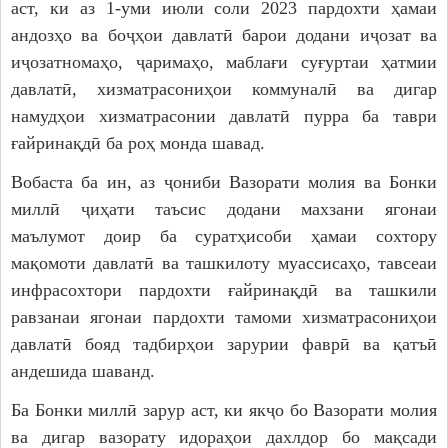
аст, ки аз 1-уми июли соли 2023 пардохти ҳамаи
андозҳо ва боҷҳои давлатӣ барои додани иҷозат ва
иҷозатномаҳо, ҷаримаҳо, маблағи суғуртаи ҳатмии
давлатӣ, хизматрасониҳои коммуналӣ ва дигар
намудҳои хизматрасонии давлатӣ пурра ба таври
ғайринақдӣ ба роҳ монда шавад.
Вобаста ба ин, аз ҷониби Вазорати молия ва Бонки
миллӣ ҷиҳати таъсис додани махзани ягонаи
маълумот доир ба суратҳисоби ҳамаи сохтору
мақомоти давлатӣ ва ташкилоту муассисаҳо, тавсеаи
инфрасохтори пардохти ғайринақдӣ ва ташкили
равзанаи ягонаи пардохти тамоми хизматрасониҳои
давлатӣ бояд тадбирҳои зарурии фаврӣ ва қатъӣ
андешида шаванд.
Ба Бонки миллӣ зарур аст, ки якҷо бо Вазорати молия
ва дигар вазорату идораҳои дахлдор бо мақсади