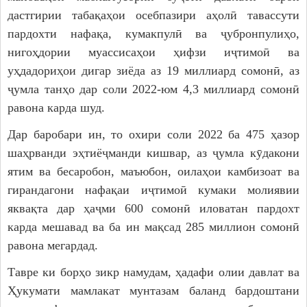
дастгирии табақаҳои осебпазири аҳолӣ тавассути
пардохти нафақа, кумакпулӣ ва ҷубронпулиҳо,
нигоҳдории муассисаҳои ҳифзи иҷтимоӣ ва
уҳдадориҳои дигар зиёда аз 19 миллиард сомонӣ, аз
ҷумла танҳо дар соли 2022-юм 4,3 миллиард сомонӣ
равона карда шуд.
Дар баробари ин, то охири соли 2022 ба 475 ҳазор
шаҳрванди эҳтиёҷманди кишвар, аз ҷумла кӯдакони
ятим ва бесаробон, маъюбон, оилаҳои камбизоат ва
гирандагони нафақаи иҷтимоӣ кумаки молиявии
яквақта дар ҳаҷми 600 сомонӣ иловатан пардохт
карда мешавад ва ба ин мақсад 285 миллион сомонӣ
равона мегардад.
Тавре ки борҳо зикр намудам, ҳадафи олии давлат ва
Ҳукумати мамлакат мунтазам баланд бардоштани