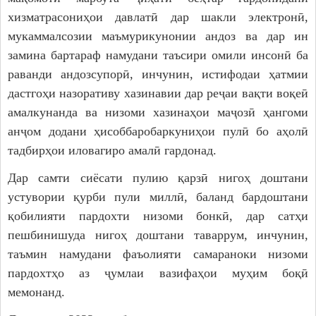
хизматрасониҳои давлатӣ дар шакли электронӣ,
мукаммалсозии маъмурикунонии андоз ва дар ин
замина бартараф намудани таъсири омили инсонӣ ба
раванди андозсупорӣ, инчунин, истифодаи ҳатмии
дастгоҳи назоративу хазинавии дар реҷаи вақти воқеӣ
амалкунанда ва низоми хазинаҳои маҷозӣ ҳангоми
анҷом додани ҳисоббаробаркуниҳои пулӣ бо аҳолӣ
тадбирҳои иловагиро амалӣ гардонад.
Дар самти сиёсати пулию қарзӣ нигоҳ доштани
устувории қурби пули миллӣ, баланд бардоштани
қобилияти пардохти низоми бонкӣ, дар сатҳи
пешбинишуда нигоҳ доштани таваррум, инчунин,
таъмин намудани фаъолияти самараноки низоми
пардохтҳо аз ҷумлаи вазифаҳои муҳим боқӣ
мемонанд.