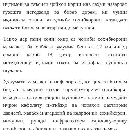
иҷтимоӣ ва таъсиси ҷойҳои кории нав саҳми назаррас
гузошта истодаанд ва бовар дорам, ки чунин
иқдомоти созанда аз ҷониби соҳибкорони ватандӯст
вусъати боз ҳам бештар пайдо мекунанд.
Танҳо дар панҷ соли охир аз ҷониби соҳибкорони
мамлакат ба маблағи умумии беш аз 12 миллиард
сомонӣ қариб 18 ҳазор иншооти таъиноти
истеҳсоливу иҷтимоӣ сохта, ба истифода супорида
шудааст.
Ҳукумати мамлакат вазифадор аст, ки ҷиҳати боз ҳам
беҳтар намудани фазои сармоягузориву соҳибкорӣ,
махсусан, сармоягузории мустақим, таъмин намудани
иҷрои кафолату имтиёзҳо ва чораҳои дастгирии
давлатӣ, ҳавасмандгардонӣ ва қадрдонии соҳибкорон,
инчунин, рушди инфрасохтори сармоягузориву
соҳибкорӣ тадбирҳои иловагиро роҳандозӣ намояд.