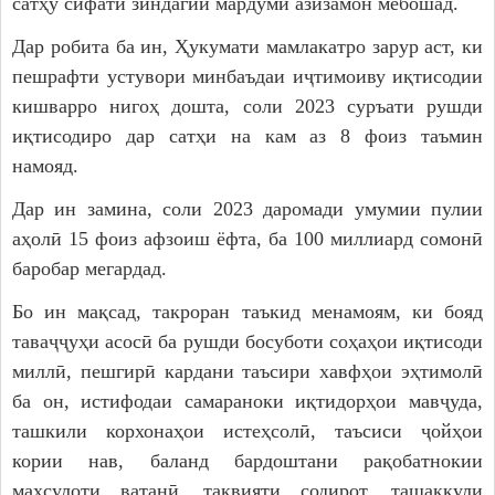
сатҳу сифати зиндагии мардуми азизамон мебошад.
Дар робита ба ин, Ҳукумати мамлакатро зарур аст, ки
пешрафти устувори минбаъдаи иҷтимоиву иқтисодии
кишварро нигоҳ дошта, соли 2023 суръати рушди
иқтисодиро дар сатҳи на кам аз 8 фоиз таъмин
намояд.
Дар ин замина, соли 2023 даромади умумии пулии
аҳолӣ 15 фоиз афзоиш ёфта, ба 100 миллиард сомонӣ
баробар мегардад.
Бо ин мақсад, такроран таъкид менамоям, ки бояд
таваҷҷуҳи асосӣ ба рушди босуботи соҳаҳои иқтисоди
миллӣ, пешгирӣ кардани таъсири хавфҳои эҳтимолӣ
ба он, истифодаи самараноки иқтидорҳои мавҷуда,
ташкили корхонаҳои истеҳсолӣ, таъсиси ҷойҳои
кории нав, баланд бардоштани рақобатнокии
маҳсулоти ватанӣ, тақвияти содирот, ташаккули