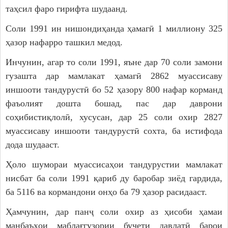
таҳсил фаро гирифта шудаанд.
Соли 1991 ин нишондиҳанда ҳамагӣ 1 миллиону 325
ҳазор нафарро ташкил медод.
Инчунин, агар то соли 1991, яъне дар 70 соли замони
гузашта дар мамлакат ҳамагӣ 2862 муассисаву
иншооти тандурустӣ бо 52 ҳазору 800 нафар корманд
фаъолият дошта бошад, пас дар даврони
соҳибистиқлолӣ, хусусан, дар 25 соли охир 2827
муассисаву иншооти тандурустӣ сохта, ба истифода
дода шудааст.
Ҳоло шумораи муассисаҳои тандурустии мамлакат
нисбат ба соли 1991 қариб ду баробар зиёд гардида,
ба 5116 ва кормандони онҳо ба 79 ҳазор расидааст.
Ҳамчунин, дар панҷ соли охир аз ҳисоби ҳамаи
манбаъҳои маблағгузории буҷети давлатӣ барои