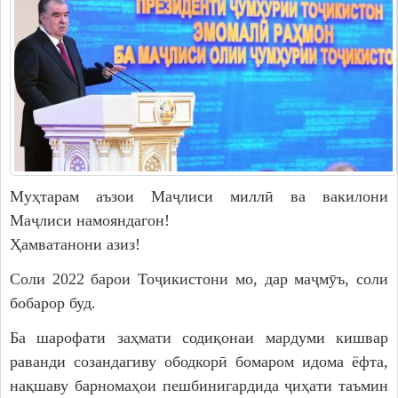
Дастгоҳи раиси ноҳия
Муовинони раиси ноҳия
Сохтор
Шаҳрак ва Деҳот
Таърихи ноҳияи Носири Хусрав
Воҳидҳои сохтории мақомоти иҷроия
Иқтисодиёт
Муҳтарам аъзои Маҷлиси миллӣ ва вакилони
МАҚОМОТИ НАМОЯНДАГӢ
Маҷлиси намояндагон!
Ҳамватанони азиз!
Маҷлиси вакилони халқ
Соли 2022 барои Тоҷикистони мо, дар маҷмӯъ, соли
САНАДҲОИ МЕЪЁРӢ-ҲУҚУҚӢ
бобарор буд.
Ба шарофати заҳмати содиқонаи мардуми кишвар
Қарорҳои маҷлиси вакилони халқ
раванди созандагиву ободкорӣ бомаром идома ёфта,
Қарорҳои раиси ноҳия
нақшаву барномаҳои пешбинигардида ҷиҳати таъмин
Қонунҳо