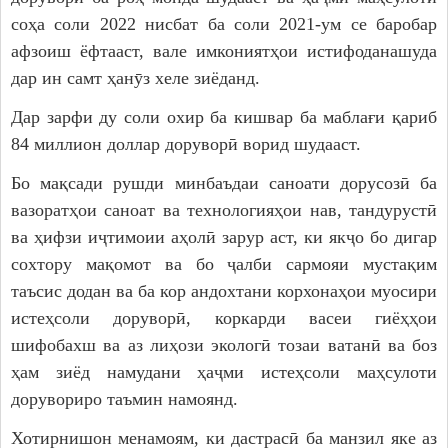
соҳа соли 2022 нисбат ба соли 2021-ум се баробар
афзоиш ёфтааст, вале имкониятҳои истифоданашуда
дар ин самт ҳанӯз хеле зиёданд.
Дар зарфи ду соли охир ба кишвар ба маблағи қариб
84 миллион доллар доруворӣ ворид шудааст.
Бо мақсади рушди минбаъдаи саноати дорусозӣ ба
вазоратҳои саноат ва технологияҳои нав, тандурустӣ
ва ҳифзи иҷтимоии аҳолӣ зарур аст, ки якҷо бо дигар
сохтору мақомот ва бо ҷалби сармояи мустақим
таъсис додан ва ба кор андохтани корхонаҳои муосири
истеҳсоли доруворӣ, коркарди васеи гиёҳҳои
шифобахш ва аз лиҳози экологӣ тозаи ватанӣ ва боз
ҳам зиёд намудани ҳаҷми истеҳсоли маҳсулоти
дорувориро таъмин намоянд.
Хотирнишон менамоям, ки дастрасӣ ба манзил яке аз