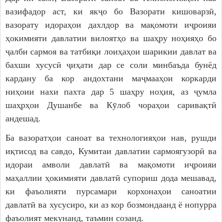
вазифадор аст, ки якҷо бо Вазорати кишоварзӣ,
вазорату идораҳои дахлдор ва мақомоти иҷроияи
ҳокимияти давлатии вилоятҳо ва шаҳру ноҳияҳо бо
ҷалби сармоя ва татбиқи лоиҳаҳои шарикии давлат ва
бахши хусусӣ ҷиҳати дар се соли минбаъда бунёд
кардану ба кор андохтани маҷмааҳои коркарди
ниҳоии нахи пахта дар 5 шаҳру ноҳия, аз ҷумла
шаҳрҳои Душанбе ва Кӯлоб чораҳои саривақтӣ
андешад.
Ба вазоратҳои саноат ва технологияҳои нав, рушди
иқтисод ва савдо, Кумитаи давлатии сармоягузорӣ ва
идораи амволи давлатӣ ва мақомоти иҷроияи
маҳаллии ҳокимияти давлатӣ супориш дода мешавад,
ки фаъолияти пурсамари корхонаҳои саноатии
давлатӣ ва хусусиро, ки аз кор бозмондаанд ё нопурра
фаъолият мекунанд, таъмин созанд.