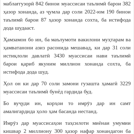
маблағгузорӣ 842 бинои муассисаи таълимӣ барои 382
ҳазор хонанда, аз ҷумла дар соли 2022-юм 190 бинои
таълимӣ барои 87 ҳазор хонанда сохта, ба истифода
дода шудааст.
Ҳамзамон бо ин, ба маълумоти вакилони муҳтарам ва
ҳамватанони азиз расонида мешавад, ки дар 31 соли
истиқлоли давлатӣ 3430 муассисаи нави таълимӣ
барои қариб якуним миллион хонанда сохта, ба
истифода дода шуд.
Ҳол он ки дар 70 соли замони гузашта ҳамагӣ 3229
муассисаи таълимӣ бунёд гардида буд.
Бо вуҷуди ин, корҳои то имрӯз дар ин самт
амалигардида ҳоло ҳам басанда нестанд.
Имрӯз дар муассисаҳои таҳсилоти миёнаи умумии
кишвар 2 миллиону 300 ҳазор нафар хонандагон ба