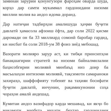
заминаи зарурии қонунгузорӣ фароҳам оварда шуда,
корҳо дар самти мукаммал гардонидани низоми
миллии молия ва андоз идома доранд.
Дар натиҷаи тадбирҳои амалишуда ҳаҷми буҷети
давлатӣ ҳамасола афзоиш ёфта, дар соли 2022 қисми
даромади он ба 33 миллиард сомонӣ баробар гардид,
ки нисбат ба соли 2018-ум 38 фоиз зиёд мебошад.
Вазорати молияро зарур аст, ки тибқи принсипҳои
банақшагирии стратегӣ ва низоми байналмилалии
баҳисобгирии молиявӣ минбаъд низ доир ба
масъалаҳои интизоми молиявӣ, тақсимоти самараноки
захираҳо, шаффофияту тобеият ва таҳияи босифати
буҷети давлатӣ, инчунин, рақамикунонии соҳа
чораҳои амалӣ андешад.
Кумитаи андоз вазифадор карда мешавад, ки якҷо бо
мақомоти марбута ҷиҳати беҳтар гардонидани