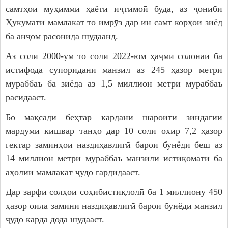
самтҳои муҳимми ҳаёти иҷтимоӣ буда, аз ҷониби
Ҳукумати мамлакат то имрӯз дар ин самт корҳои зиёд
ба анҷом расонида шудаанд.
Аз соли 2000-ум то соли 2022-юм ҳаҷми солонаи ба
истифода супоридани манзил аз 245 ҳазор метри
мураббаъ ба зиёда аз 1,5 миллион метри мураббаъ
расидааст.
Бо мақсади беҳтар кардани шароити зиндагии
мардуми кишвар танҳо дар 10 соли охир 7,2 ҳазор
гектар заминҳои наздиҳавлигӣ барои бунёди беш аз
14 миллион метри мураббаъ манзили истиқоматӣ ба
аҳолии мамлакат ҷудо гардидааст.
Дар зарфи солҳои соҳибистиқлолӣ ба 1 миллиону 450
ҳазор оила замини наздиҳавлигӣ барои бунёди манзил
ҷудо карда дода шудааст.