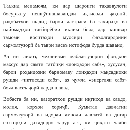
Таъкид менамоям, ки дар шароити таҳаввулоти
босуръату пешгӯинашавандаи иқтисоди ҷаҳонӣ,
рақобатҳои шадид барои дастрасӣ ба захираҳо ва
пайомадҳои тағйирёбии иқлим бояд дар кишвар
тамоми воситаҳои муосири фаъолгардонии
сармоягузорӣ ба таври васеъ истифода бурда шаванд.
Аз ин лиҳоз, механизми маблағгузории фондҳои
махсус дар самти татбиқи «лоиҳаҳои сабз», хусусан,
барои роҳандозии барномаву лоиҳаҳои мақсадноки
рушди «иқтисоди сабз», аз ҷумла «энергияи сабз»
бояд васеъ ҷорӣ карда шавад.
Вобаста ба ин, вазоратҳои рушди иқтисод ва савдо,
молия, корҳои хориҷӣ, Кумитаи давлатии
сармоягузорӣ ва идораи амволи давлатӣ ва дигар
сохторҳои дахлдорро зарур аст, ки ҷиҳати ҷалби