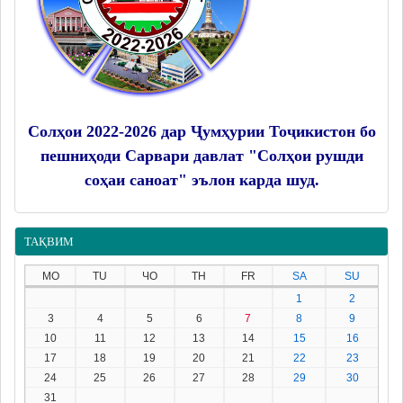
Солҳои 2022-2026 дар Ҷумҳурии Тоҷикистон бо
пешниҳоди Сарвари давлат "Солҳои рушди
соҳаи саноат" эълон карда шуд.
ТАҚВИМ
MO
TU
ЧО
TH
FR
SA
SU
1
2
3
4
5
6
7
8
9
10
11
12
13
14
15
16
17
18
19
20
21
22
23
24
25
26
27
28
29
30
31