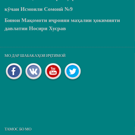
кӯчаи Исмоили Сомонӣ №9
Бинои Мақомоти иҷроияи маҳалии ҳокимияти
давлатии Носири Хусрав
МО ДАР ШАБАКАҲОИ ИҶТИМОӢ
ТАМОС БО МО