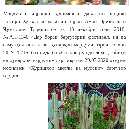
Дастгоҳи раиси ноҳия
Муовинони раиси ноҳия
Мақомоти иҷроияи ҳокимияти давлатии ноҳияи
Носири Хусрав бо мақсади иҷрои Амри Президенти
Сохтор
Ҷумҳурии Тоҷикистон аз 13 декабри соли 2018,
Шаҳрак ва Деҳот
№АП-1140 «Дар бораи баргузории фестивал, ид ва
Таърихи ноҳияи Носири Хусрав
озмунҳои анъана ва ҳунарҳои мардумӣ барои солҳои
Воҳидҳои сохтории мақомоти иҷроия
2019-2021», бахшида ба «Солҳои рушди деҳот, сайёҳӣ
Иқтисодиёт
ва ҳунарҳои мардумӣ» дар таърихи 29.07.2020 озмуни
ноҳиявии «Хуришҳои миллӣ ва муосир» баргузор
МАҚОМОТИ НАМОЯНДАГӢ
гардид.
Маҷлиси вакилони халқ
САНАДҲОИ МЕЪЁРӢ-ҲУҚУҚӢ
Қарорҳои маҷлиси вакилони халқ
Қарорҳои раиси ноҳия
Қонунҳо