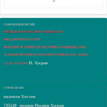
СОМОНАҲОИ РАСМӢ:
ПРЕЗИДЕНТИ ҶУМҲУРИИ ТОҶИКИСТОН
МИҲД ВИЛОЯТИ ХАТЛОН
МАҶЛИСИ ОЛИИ ҶУМҲУРИИ ТОҶИКИСТОН
АГЕНТИИ МИЛЛИИ ИТТИЛООТИИ ТОҶИКИСТОН «ХОВАР»
Суди ноҳияи
Н. Хусрав
СУРОҒАИ МО
вилояти Хатлон
735140
ноҳияи Носири Хусрав