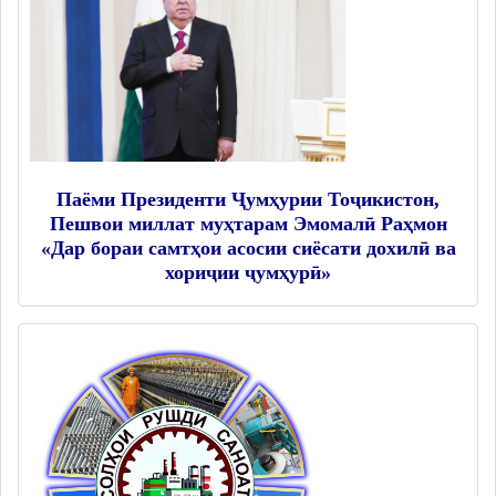
Паёми Президенти Ҷумҳурии Тоҷикистон,
Пешвои миллат муҳтарам Эмомалӣ Раҳмон
«Дар бораи самтҳои асосии сиёсати дохилӣ ва
хориҷии ҷумҳурӣ»