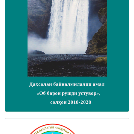
Даҳсолаи байналмилалии амал
«Об барои рушди устувор»,
солҳои 2018-2028