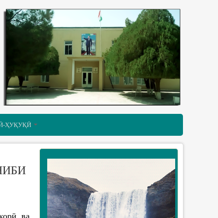
Ӣ-ҲУҚУҚӢ
НИБИ
корӣ ва