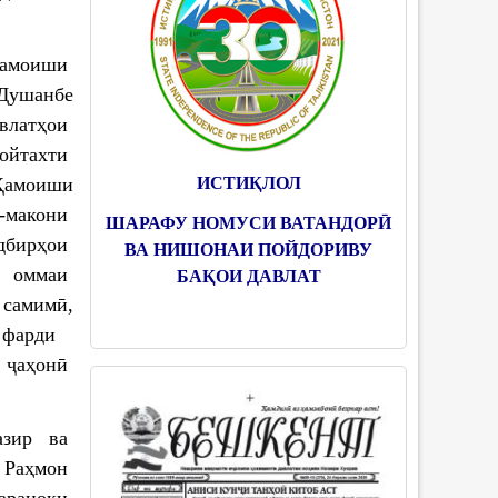
ҳамоиши
 Душанбе
авлатҳои
пойтахти
ИСТИҚЛОЛ
Ҳамоиши
-макони
ШАРАФУ НОМУСИ ВАТАНДОРӢ
дбирҳои
ВА НИШОНАИ ПОЙДОРИВУ
и оммаи
БАҚОИ ДАВЛАТ
самимӣ,
к фарди
и ҷаҳонӣ
азир ва
 Раҳмон
араноки