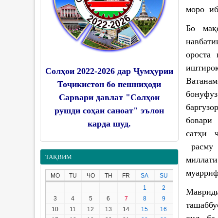
моро иб
Бо мақ
навбати
ороста 
иштирок
Солҳои 2022-2026 дар Ҷумҳурии
Ватана
Тоҷикистон бо пешниҳоди
бонуфу
Сарвари давлат "Солҳои
баргуз
рушди соҳаи саноат" эълон
боварӣ
карда шуд.
сатҳи 
расму 
ТАҚВИМ
миллати
муарриф
MO
TU
ЧО
TH
FR
SA
SU
1
2
Маврид
3
4
5
6
7
8
9
ташабб
10
11
12
13
14
15
16
оид ба