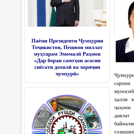
Паёми Президенти Ҷумҳурии
Тоҷикистон, Пешвои миллат
муҳтарам Эмомалӣ Раҳмон
«Дар бораи самтҳои асосии
сиёсати дохилӣ ва хориҷии
ҷумҳурӣ»
Ҷумҳур
сарон
муноси
ҳалли м
ҷаҳони 
давлат
байнал
созишн