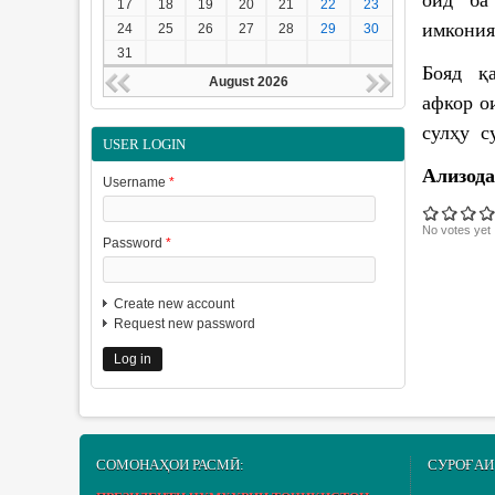
17
18
19
20
21
22
23
имкония
24
25
26
27
28
29
30
31
Бояд қ
August 2026
афкор 
сулҳу с
USER LOGIN
Ализод
Username
*
No votes yet
Password
*
Create new account
Request new password
СОМОНАҲОИ РАСМӢ:
СУРОҒАИ