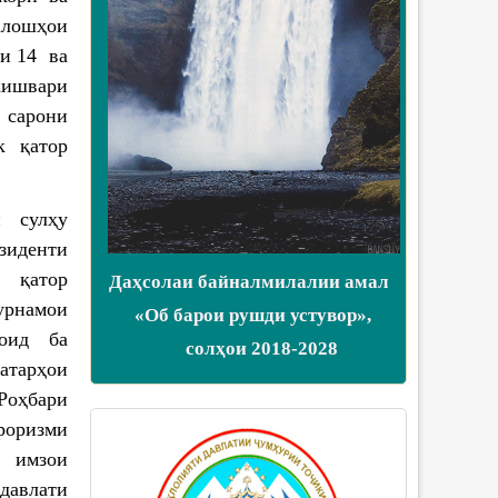
алошҳои
ои 14 ва
кишвари
 сарони
як қатор
и сулҳу
зиденти
к қатор
Даҳсолаи байналмилалии амал
рнамои
«Об барои рушди устувор»,
 оид ба
солҳои 2018-2028
хатарҳои
 Роҳбари
роризми
, имзои
давлати