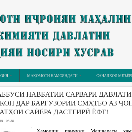
РОИЯ
МАҚОМОТИ НАМОЯНДАГӢ
САНАДҲОИ МЕЪЁР
ББУСИ НАВБАТИИ САРВАРИ ДАВЛАТИ
КОН ДАР БАРГУЗОРИИ СМҲТБО АЗ ҶО
АТҲОИ САЙЁРА ДАСТГИРӢ ЁФТ!
19 - 08:30
Ҳамоиши панҷуми Машварати ҳам