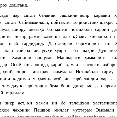
роз доштанд.
сади дар сатҳи баланди ташкилӣ доир кардани 
и сатҳи байналмилалӣ, пойтахти Тоҷикистон- шаҳри
шуда, шиору овезаҳо бо матни истиқболи сарони д
чӣ ва нозир, рамзи ҳамоиш дар кӯчаву хиёбонҳои 
мон насб гардиданд. Дар доираи баргузории ин 
з аҳли сайёра таваҷҷуҳи худро ба шаҳри Душанбе
ории Ҳамоиши панҷуми Машварати ҳамкорӣ ва та
 дар Осиё нигаронида, қариб ҳамаи васоити ахбор
ҷаҳонӣ онро инъикос намуданд. Истиқболи гарму 
оини қадимаи меҳмоннавозӣ ин сарбаландии ҳар я
 тамаддунофари тоҷик буда, бори дигар мо дар арса
ӣ гардидем.
и зикр аст, ки ҳамаи ин бо талошҳои хастагиноп
усҳои ҷаҳонии Пешвои миллат муҳтарам Эмомалӣ
 ҳалли мушкилоти глобалии сайёра, истифодаи сам