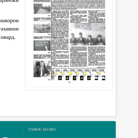
ошкорои
таъмини
овард.
ТАМОС БО МО