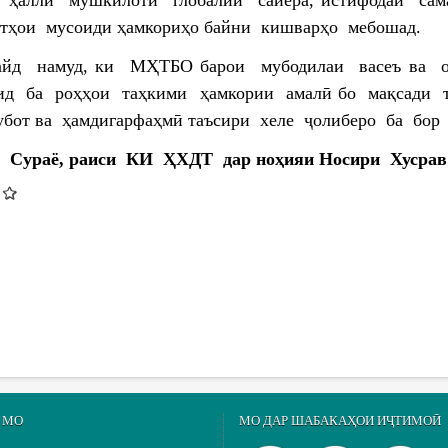
тҳои мусоиди ҳамкориҳо байни кишварҳо мебошад.
айд намуд, ки МҲТБО барои мубодилаи васеъ ва 
оид ба роҳҳои таҳкими ҳамкории амалӣ бо мақсади 
убот ва ҳамдигарфаҳмӣ таъсири хеле ҷолиберо ба бор 
а Сураё, раиси КИ ҲХДТ дар ноҳияи Носири Хусрав
 МО
МО ДАР ШАБАКАҲОИ ИҶТИМОӢ