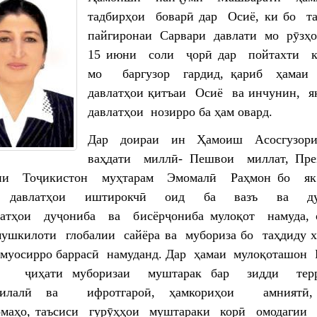
тадбирҳои боварӣ дар Осиё, ки бо т
пайгиронаи Сарвари давлати мо рӯзҳ
15 июни соли ҷорӣ дар пойтахти 
мо баргузор гардид, қариб ҳамаи
давлатҳои қитъаи Осиё ва инчунин, 
давлатҳои нозирро ба ҳам овард.
Дар доираи ин Ҳамоиш Асосгузор
ваҳдати миллӣ- Пешвои миллат, Пре
ии Тоҷикистон муҳтарам Эмомалӣ Раҳмон бо я
и давлатҳои иштирокчӣ оид ба вазъ ва ду
батҳои дуҷониба ва бисёрҷониба мулоқот намуда,
ушкилоти глобалии сайёра ва мубориза бо таҳдиду 
муосирро баррасӣ намуданд. Дар ҳамаи мулоқоташон
 ҷиҳати муборизаи муштарак бар зидди тер
милалӣ ва ифротгароӣ, ҳамкориҳои амниятӣ
омаҳо, таъсиси гурӯҳҳои муштараки корӣ омодагии 